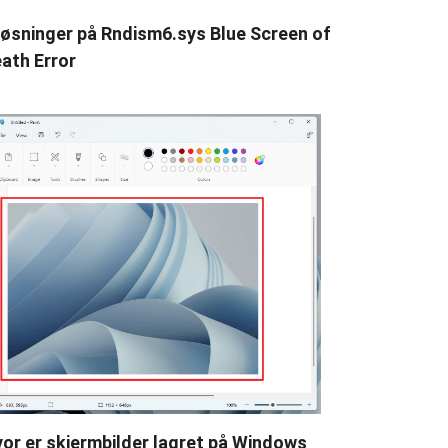
løsninger på Rndism6.sys Blue Screen of
ath Error
or er skjermbilder lagret på Windows