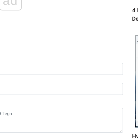
ad
4 
De
Hv