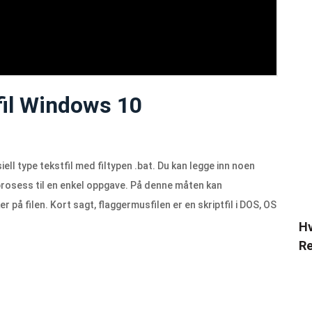
fil Windows 10
iell type tekstfil med filtypen .bat. Du kan legge inn noen
prosess til en enkel oppgave. På denne måten kan
 på filen. Kort sagt, flaggermusfilen er en skriptfil i DOS, OS
Hv
Re