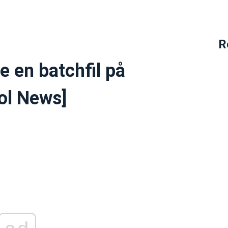
R
e en batchfil på
ol News]