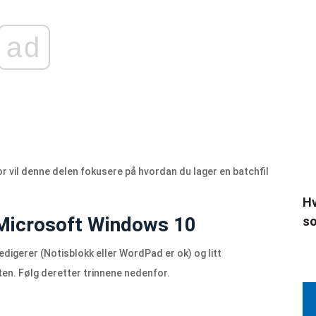
ad
or vil denne delen fokusere på hvordan du lager en batchfil
Hv
i Microsoft Windows 10
so
edigerer (Notisblokk eller WordPad er ok) og litt
en. Følg deretter trinnene nedenfor.