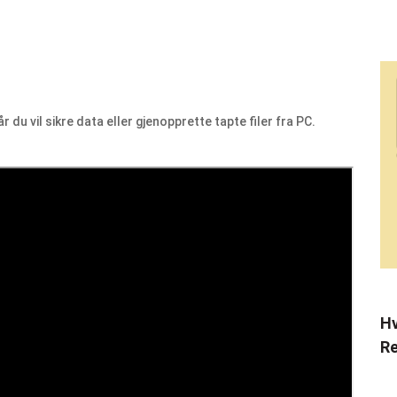
 du vil sikre data eller gjenopprette tapte filer fra PC.
Hv
Re