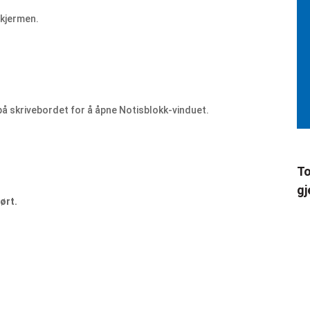
skjermen.
på skrivebordet for å åpne Notisblokk-vinduet.
To
gj
ørt.