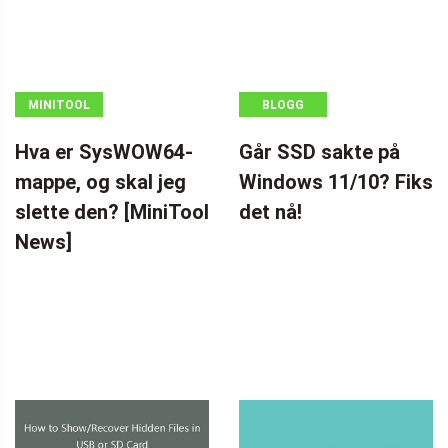
MINITOOL
BLOGG
NEWS CENTER
Hva er SysWOW64-
Går SSD sakte på
mappe, og skal jeg
Windows 11/10? Fiks
slette den? [MiniTool
det nå!
News]