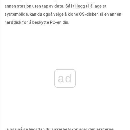
annen stasjon uten tap av data. Så i tillegg til å lage et
systembilde, kan du også velge å klone OS-disken til en annen
harddisk for å beskytte PC-en din.
ad
La oss nå se hvordan du sikkerhetskopierer den eksterne