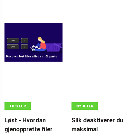
TIPS FOR
NYHETER
GJENOPPRETTING
Løst - Hvordan
Slik deaktiverer du
AV DATA
gjenopprette filer
maksimal