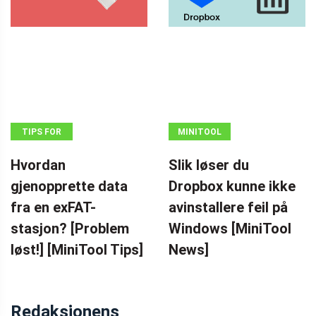
TIPS FOR
MINITOOL
DATAGJENOPPRETTING
NEWS CENTER
Hvordan
Slik løser du
gjenopprette data
Dropbox kunne ikke
fra en exFAT-
avinstallere feil på
stasjon? [Problem
Windows [MiniTool
løst!] [MiniTool Tips]
News]
Redaksjonens