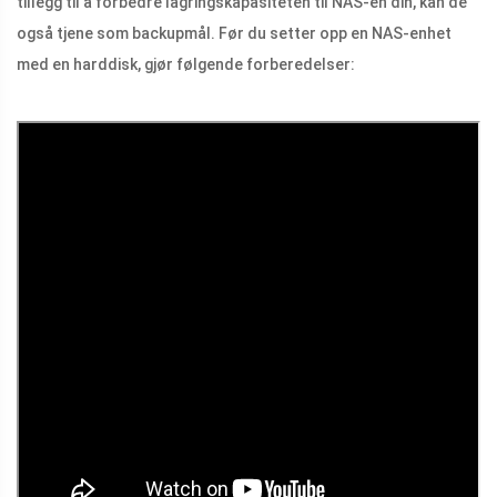
tillegg til å forbedre lagringskapasiteten til NAS-en din, kan de
også tjene som backupmål. Før du setter opp en NAS-enhet
med en harddisk, gjør følgende forberedelser: