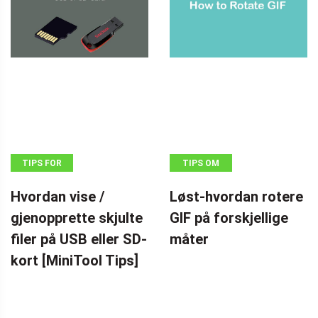
TIPS FOR
TIPS OM
GJENOPPRETTING
FILMSKAPERE
Hvordan vise /
Løst-hvordan rotere
AV DATA
gjenopprette skjulte
GIF på forskjellige
filer på USB eller SD-
måter
kort [MiniTool Tips]