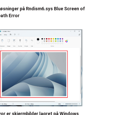
løsninger på Rndism6.sys Blue Screen of
ath Error
or er skjermbilder lagret på Windows