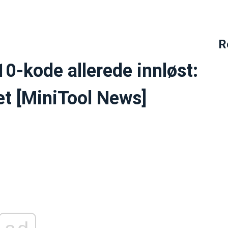
R
0-kode allerede innløst:
et [MiniTool News]