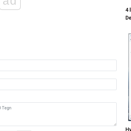
ad
4 
De
Hv