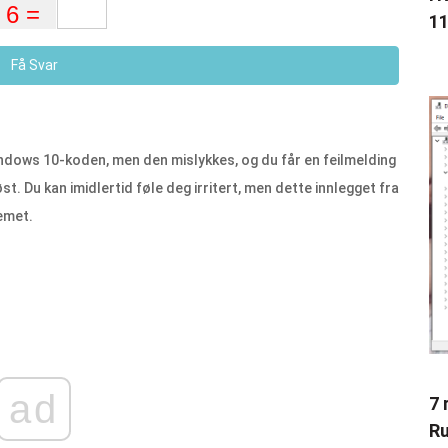
11
Få Svar
ndows 10-koden, men den mislykkes, og du får en feilmelding
t. Du kan imidlertid føle deg irritert, men dette innlegget fra
emet.
ad
7 
Ru