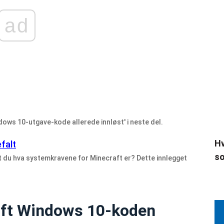
ad
ndows 10-utgave-kode allerede innløst' i neste del.
Hv
falt
so
et du hva systemkravene for Minecraft er? Dette innlegget
aft Windows 10-koden