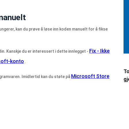
manuelt
ngerer, kan du prøve å løse inn koden manuelt for å fikse
Fix - Ikke
n. Kanskje du er interessert i dette innlegget -
osoft-konto
.
To
Microsoft Store
gramvaren. Imidlertid kan du støte på
gj