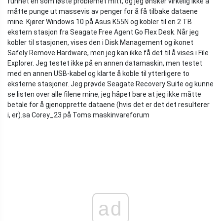
funnet en som løste problemet mitt, og jeg ønsker virkelig ikke å
måtte punge ut massevis av penger for å få tilbake dataene
mine. Kjører Windows 10 på Asus K55N og kobler til en 2 TB
ekstern stasjon fra Seagate Free Agent Go Flex Desk. Når jeg
kobler til stasjonen, vises den i Disk Management og ikonet
Safely Remove Hardware, men jeg kan ikke få det til å vises i File
Explorer. Jeg testet ikke på en annen datamaskin, men testet
med en annen USB-kabel og klarte å koble til ytterligere to
eksterne stasjoner. Jeg prøvde Seagate Recovery Suite og kunne
se listen over alle filene mine, jeg håpet bare at jeg ikke måtte
betale for å gjenopprette dataene (hvis det er det det resulterer
i, er).
sa Corey_23 på Toms maskinvareforum
ad