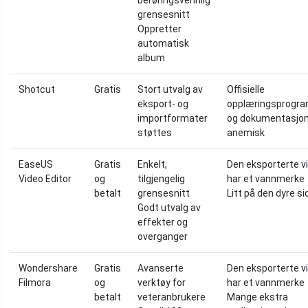
grensesnitt
Oppretter
automatisk
album
Shotcut
Gratis
Stort utvalg av
Offisielle
eksport- og
opplæringsprogr
importformater
og dokumentasjon e
støttes
anemisk
EaseUS
Gratis
Enkelt,
Den eksporterte v
Video Editor
og
tilgjengelig
har et vannmerke
betalt
grensesnitt
Litt på den dyre s
Godt utvalg av
effekter og
overganger
Wondershare
Gratis
Avanserte
Den eksporterte v
Filmora
og
verktøy for
har et vannmerke
betalt
veteranbrukere
Mange ekstra