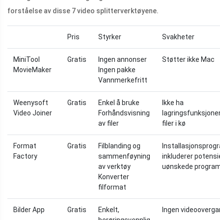
forståelse av disse 7 video splitterverktøyene.
Pris
Styrker
Svakheter
MiniTool
Gratis
Ingen annonser
Støtter ikke Mac
MovieMaker
Ingen pakke
Vannmerkefritt
Weenysoft
Gratis
Enkel å bruke
Ikke ha
Video Joiner
Forhåndsvisning
lagringsfunksjone
av filer
filer i kø
Format
Gratis
Filblanding og
Installasjonspro
Factory
sammenføyning
inkluderer potensi
av verktøy
uønskede progra
Konverter
filformat
Bilder App
Gratis
Enkelt,
Ingen videooverga
berøringsvennlig