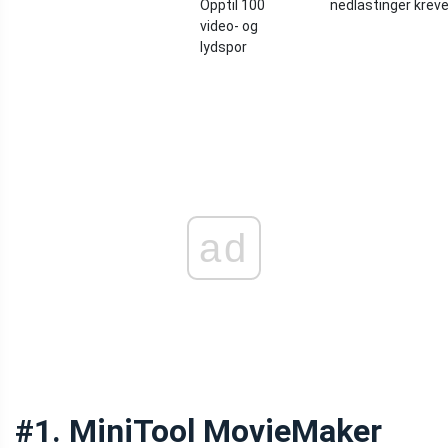
Opptil 100
nedlastinger krev
video- og
lydspor
ad
#1. MiniTool MovieMaker