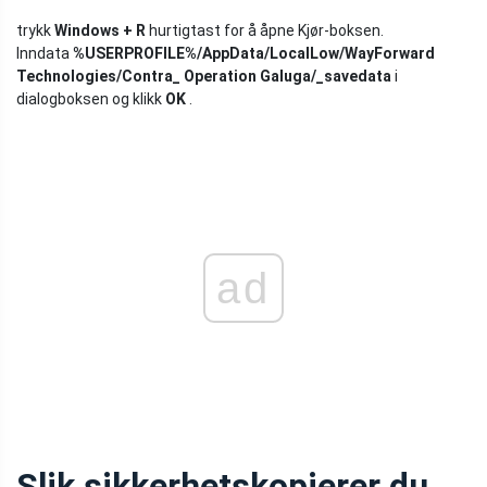
trykk
Windows + R
hurtigtast for å åpne Kjør-boksen.
Inndata
%USERPROFILE%/AppData/LocalLow/WayForward
Technologies/Contra_ Operation Galuga/_savedata
i
dialogboksen og klikk
OK
.
ad
Slik sikkerhetskopierer du