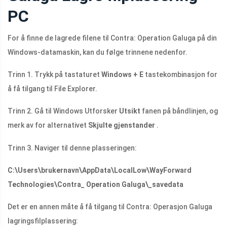
PC
For å finne de lagrede filene til Contra: Operation Galuga på din
Windows-datamaskin, kan du følge trinnene nedenfor.
Trinn 1. Trykk på tastaturet
Windows + E
tastekombinasjon for
å få tilgang til File Explorer.
Trinn 2. Gå til Windows Utforsker
Utsikt
fanen på båndlinjen, og
merk av for alternativet
Skjulte gjenstander
.
Trinn 3. Naviger til denne plasseringen:
C:\Users\brukernavn\AppData\LocalLow\WayForward
Technologies\Contra_ Operation Galuga\_savedata
Det er en annen måte å få tilgang til Contra: Operasjon Galuga
lagringsfilplassering: