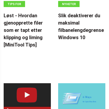
TIPS FOR
NYHETER
GJENOPPRETTING
Løst - Hvordan
Slik deaktiverer du
AV DATA
gjenopprette filer
maksimal
som er tapt etter
filbanelengdegrense
klipping og liming
Windows 10
[MiniTool Tips]