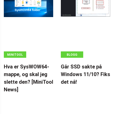
MINITOOL
BLOGG
NEWS CENTER
Hva er SysWOW64-
Går SSD sakte på
mappe, og skal jeg
Windows 11/10? Fiks
slette den? [MiniTool
det nå!
News]