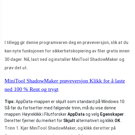
I tillegg gir denne programvaren deg en prøveversjon, slik at du
kan nyte funksjonen for sikkerhetskopiering av filer gratis innen
30 dager. Nå, last ned og installer MiniTool ShadowMaker og
prøv det ut.
MiniTool ShadowMaker prøveversjon
Klikk for å laste
ned
100 %
Rent og trygt
Tips:
AppData-mappen er skjult som standard på Windows 10.
Så før du fortsetter med følgende trinn, må du vise denne
mappen: Høyreklikk i Filutforsker
AppData
og velg
Egenskaper
.
Deretter fjerner du merket for
Skjult
alternativet og klikk
OK
.
Trinn 1. Kjør MiniTool ShadowMaker, og klikk deretter på