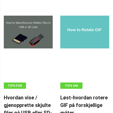
TIPS FOR
TIPS OM
GJENOPPRETTING
FILMSKAPERE
Hvordan vise /
Løst-hvordan rotere
AV DATA
gjenopprette skjulte
GIF på forskjellige
filer på USB eller SD-
måter