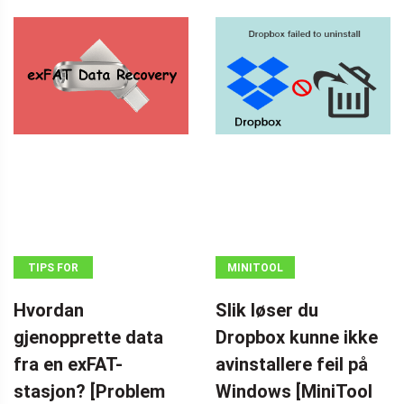
TIPS FOR
MINITOOL
DATAGJENOPPRETTING
NEWS CENTER
Hvordan
Slik løser du
gjenopprette data
Dropbox kunne ikke
fra en exFAT-
avinstallere feil på
stasjon? [Problem
Windows [MiniTool