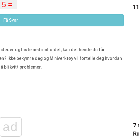
11
Få Svar
ideoer og laste ned innholdet, kan det hende du får
en? Ikke bekymre deg og Miniverktøy vil fortelle deg hvordan
 bli kvitt problemer.
ad
7 
Ru