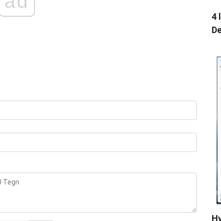
ad
4 
De
Hv