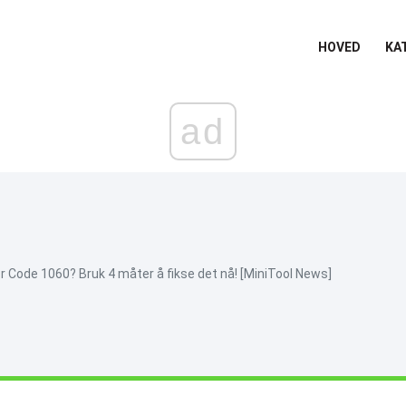
HOVED
KA
ad
 Code 1060? Bruk 4 måter å fikse det nå! [MiniTool News]