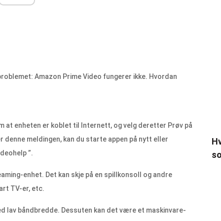
 problemet: Amazon Prime Video fungerer ikke. Hvordan
 at enheten er koblet til Internett, og velg deretter Prøv på
er denne meldingen, kan du starte appen på nytt eller
Hv
deohelp
”.
so
aming-enhet. Det kan skje på en spillkonsoll og andre
rt TV-er, etc.
ed lav båndbredde. Dessuten kan det være et maskinvare-