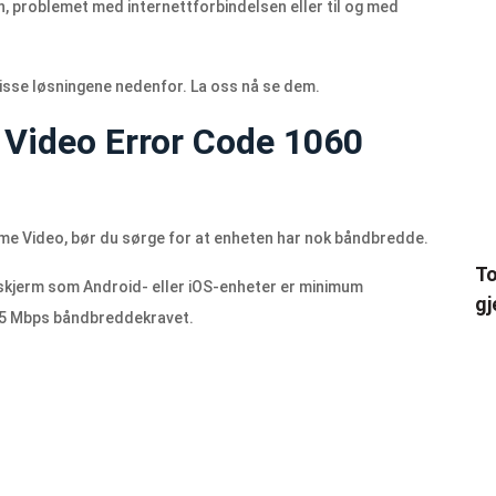
 problemet med internettforbindelsen eller til og med
disse løsningene nedenfor. La oss nå se dem.
Video Error Code 1060
ime Video, bør du sørge for at enheten har nok båndbredde.
To
skjerm som Android- eller iOS-enheter er minimum
gj
,5 Mbps båndbreddekravet.