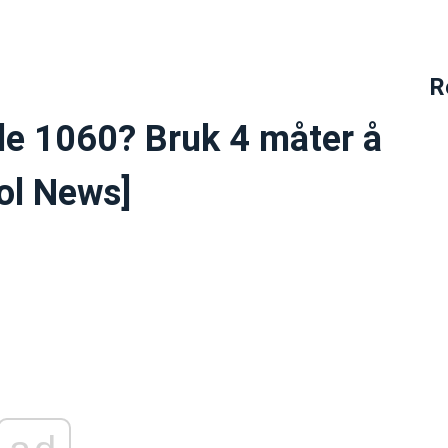
R
e 1060? Bruk 4 måter å
ool News]