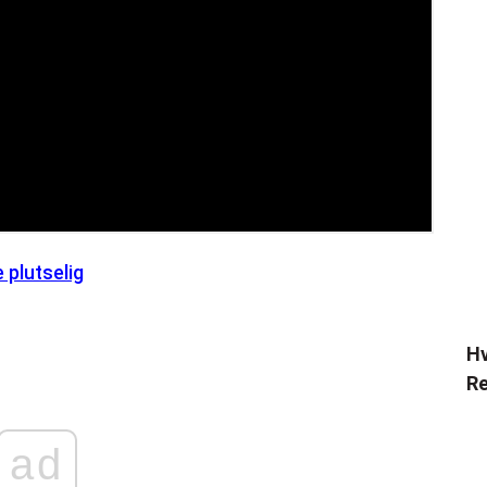
 plutselig
Hv
Re
ad