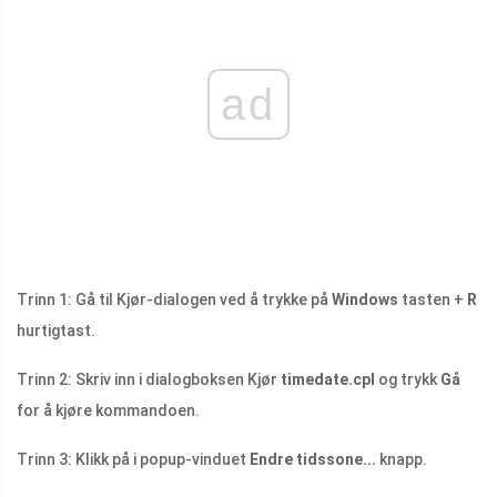
ad
Trinn 1: Gå til Kjør-dialogen ved å trykke på
Windows
tasten +
R
hurtigtast.
Trinn 2: Skriv inn i dialogboksen Kjør
timedate.cpl
og trykk
Gå
for å kjøre kommandoen.
Trinn 3: Klikk på i popup-vinduet
Endre tidssone...
knapp.