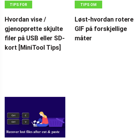
TIPS FOR
TIPS OM
GJENOPPRETTING
FILMSKAPERE
Hvordan vise /
Løst-hvordan rotere
AV DATA
gjenopprette skjulte
GIF på forskjellige
filer på USB eller SD-
måter
kort [MiniTool Tips]