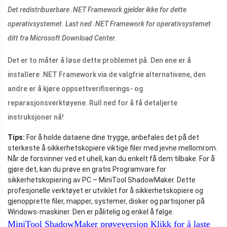
Det redistribuerbare .NET Framework gjelder ikke for dette
operativsystemet. Last ned .NET Framework for operativsystemet
ditt fra Microsoft Download Center.
Det er to måter å løse dette problemet på. Den ene er å
installere .NET Framework via de valgfrie alternativene, den
andre er å kjøre oppsettverifiserings- og
reparasjonsverktøyene. Rull ned for å få detaljerte
instruksjoner nå!
Tips:
For å holde dataene dine trygge, anbefales det på det
sterkeste å sikkerhetskopiere viktige filer med jevne mellomrom.
Når de forsvinner ved et uhell, kan du enkelt få dem tilbake. For å
gjøre det, kan du prøve en gratis Programvare for
sikkerhetskopiering av PC – MiniTool ShadowMaker. Dette
profesjonelle verktøyet er utviklet for å sikkerhetskopiere og
gjenopprette filer, mapper, systemer, disker og partisjoner på
Windows-maskiner. Den er pålitelig og enkel å følge.
MiniTool ShadowMaker prøveversjon
Klikk for å laste