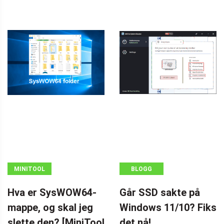
MINITOOL
BLOGG
NEWS CENTER
Hva er SysWOW64-
Går SSD sakte på
mappe, og skal jeg
Windows 11/10? Fiks
slette den? [MiniTool
det nå!