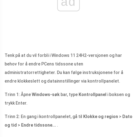
ad
Tenk på at du vil forbli i Windows 11 24H2-versjonen og har
behov for å endre PCens tidssone uten
administratorrettigheter. Du kan følge instruksjonene for å
endre klokkeslett og datainnstillinger via kontrollpanelet.
Trinn 1: Åpne
Windows-søk
bar, type
Kontrollpanel
i boksen og
trykk Enter.
Trinn 2: En gang i kontrollpanelet, gå til
Klokke og region
>
Dato
og tid
>
Endre tidssone...
.