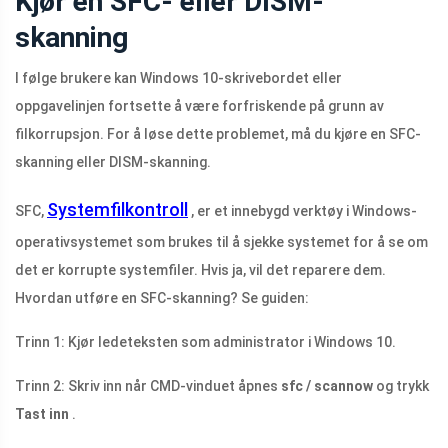
Kjør en SFC- eller DISM-
skanning
I følge brukere kan Windows 10-skrivebordet eller
oppgavelinjen fortsette å være forfriskende på grunn av
filkorrupsjon. For å løse dette problemet, må du kjøre en SFC-
skanning eller DISM-skanning.
Systemfilkontroll
SFC,
, er et innebygd verktøy i Windows-
operativsystemet som brukes til å sjekke systemet for å se om
det er korrupte systemfiler. Hvis ja, vil det reparere dem.
Hvordan utføre en SFC-skanning? Se guiden:
Trinn 1: Kjør ledeteksten som administrator i Windows 10.
Trinn 2: Skriv inn når CMD-vinduet åpnes
sfc / scannow
og trykk
Tast inn
.