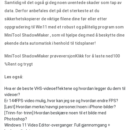
Samtidig vil det også gi deg noen uventede skader som tap av
data. Derfor anbefales det på det sterkeste at du
sikkerhetskopierer de viktige filene dine før eller etter
oppgradering til Win11 med et robust og pålitelig program som
MiniTool ShadowMaker , som vil hjelpe deg med å beskytte dine
økende data automatisk i henhold til tidsplaner!
MiniTool ShadowMaker prøveversjon
Klikk for å laste ned
100
%
Rent og trygt
Les også:
Hva er de beste VHS-videoeffektene og hvordan legger du dem til
videoer?
Er 144FPS-video mulig, hvor kan jeg se og hvordan endre FPS?
[Løst] Hvordan merke/navngi personer/noen i iPhone-bilder?
[Trinn-for-trinn] Hvordan beskjære noen til et bilde med
Photoshop?
Windows 11 Video Editor-overganger: Full gjennomgang +