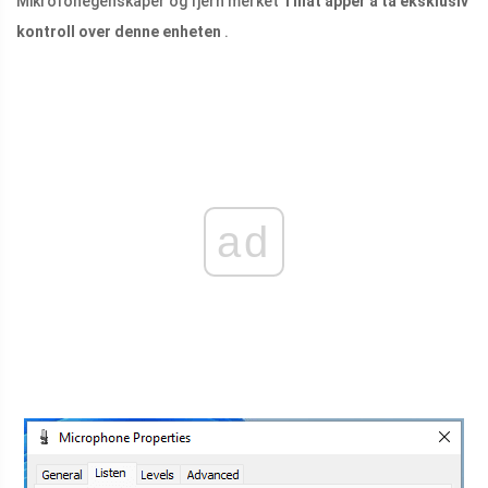
Mikrofonegenskaper og fjern merket
Tillat apper å ta eksklusiv
kontroll over denne enheten
.
ad