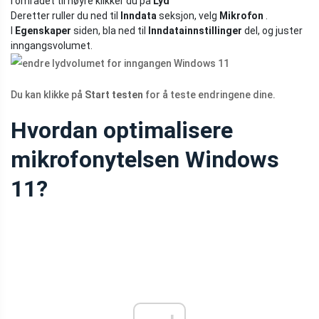
I området til høyre klikker du på
Lyd
Deretter ruller du ned til
Inndata
seksjon, velg
Mikrofon
.
I
Egenskaper
siden, bla ned til
Inndatainnstillinger
del, og juster
inngangsvolumet.
Du kan klikke på
Start testen
for å teste endringene dine.
Hvordan optimalisere
mikrofonytelsen Windows
11?