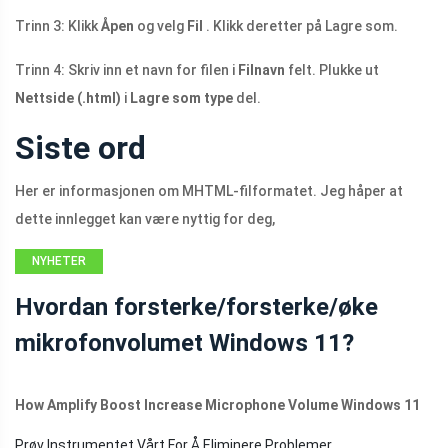
Trinn 3: Klikk
Åpen
og velg
Fil
. Klikk deretter på Lagre som.
Trinn 4: Skriv inn et navn for filen i
Filnavn
felt. Plukke ut
Nettside (.html)
i
Lagre som type
del.
Siste ord
Her er informasjonen om MHTML-filformatet. Jeg håper at
dette innlegget kan være nyttig for deg,
NYHETER
Hvordan forsterke/forsterke/øke
mikrofonvolumet Windows 11?
How Amplify Boost Increase Microphone Volume Windows 11
Prøv Instrumentet Vårt For Å Eliminere Problemer