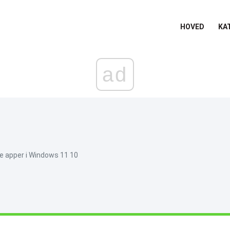
HOVED
KA
ad
re apper i Windows 11 10