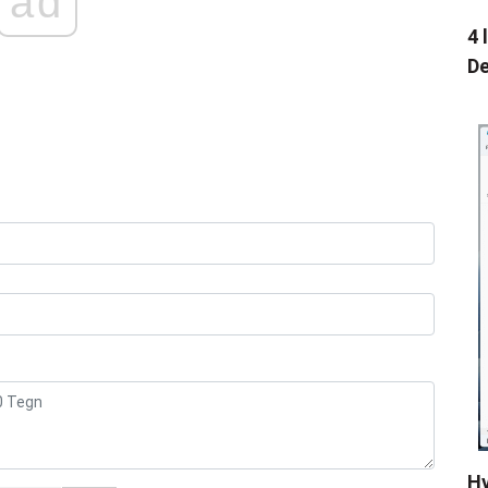
ad
4 
De
Hv