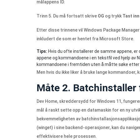
målappens ID.
Trinn 5. Du må fortsatt skrive
OG
og trykk
Tast inn
Etter disse trinnene vil Windows Package Manager 
inkludert de som er hentet fra Microsoft Store.
Tips:
Hvis du ofte installerer de samme appene, er de
appene og kommandoene i en tekstfil ved hjelp av N
kommandoene i fremtiden uten å måtte søke etter I
Men hvis du ikke liker å bruke lange kommandoer, 
Måte 2. Batchinstalle
Dev Home, skreddersydd for Windows 11, fungerer
mål å raskt sette opp en datamaskin for en ny utvi
bekvemmeligheten av batchinstallasjonsapplikas
(winget) i sine backend-operasjoner, kan du navige
effektivisere hele prosessen.