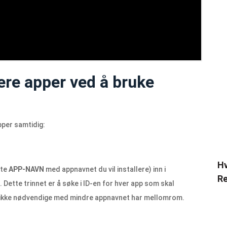
lere apper ved å bruke
pper samtidig:
Hv
tte
APP-NAVN
med appnavnet du vil installere) inn i
Re
. Dette trinnet er å søke i ID-en for hver app som skal
id ikke nødvendige med mindre appnavnet har mellomrom.