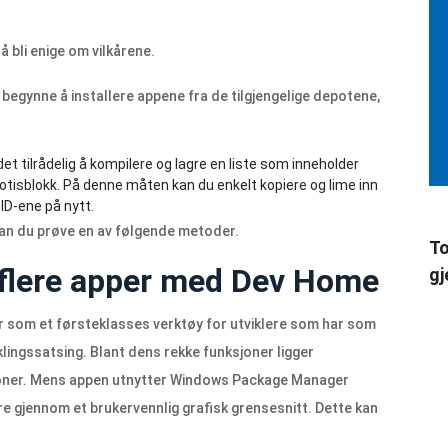
å bli enige om vilkårene.
begynne å installere appene fra de tilgjengelige depotene,
t tilrådelig å kompilere og lagre en liste som inneholder
otisblokk. På denne måten kan du enkelt kopiere og lime inn
D-ene på nytt.
kan du prøve en av følgende metoder.
To
r flere apper med Dev Home
gj
 som et førsteklasses verktøy for utviklere som har som
klingssatsing. Blant dens rekke funksjoner ligger
joner. Mens appen utnytter Windows Package Manager
re gjennom et brukervennlig grafisk grensesnitt. Dette kan