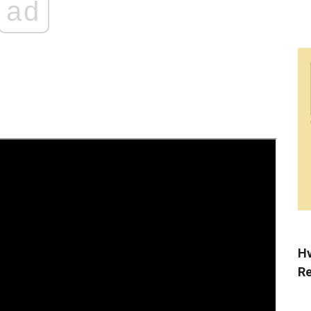
ad
Hv
Re