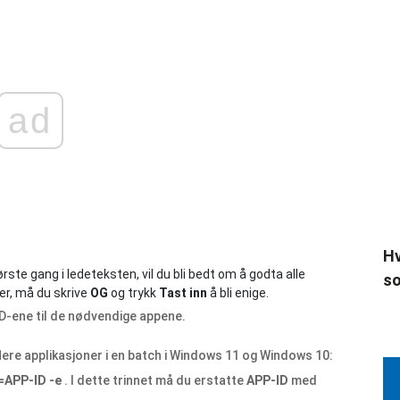
ad
Hv
e gang i ledeteksten, vil du bli bedt om å godta alle
so
ier, må du skrive
OG
og trykk
Tast inn
å bli enige.
 ID-ene til de nødvendige appene.
lere applikasjoner i en batch i Windows 11 og Windows 10:
d=APP-ID -e
. I dette trinnet må du erstatte
APP-ID
med