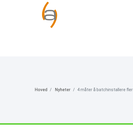
Hoved
Nyheter
4 måter å batchinstallere fle