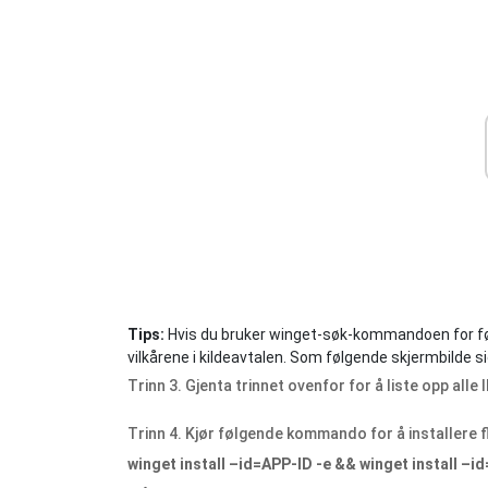
Tips:
Hvis du bruker winget-søk-kommandoen for først
vilkårene i kildeavtalen. Som følgende skjermbilde s
Trinn 3. Gjenta trinnet ovenfor for å liste opp alle
Trinn 4. Kjør følgende kommando for å installere f
winget install –id=APP-ID -e && winget install –i