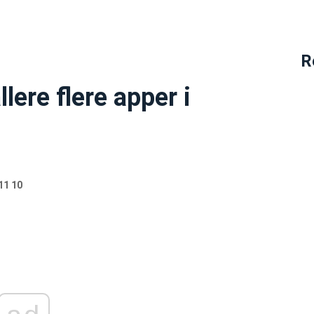
R
lere flere apper i
11 10