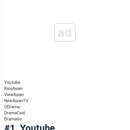
ad
Youtube
KissAsian
ViewAsian
NewAisanTV
ODrama
DramaCool
DramaGo
#1. Youtube