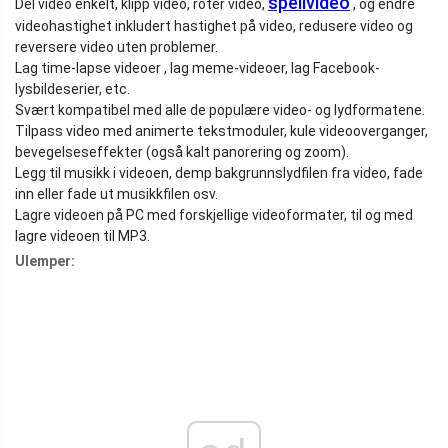
speilvideo
Del video enkelt, klipp video, roter video,
, og endre
videohastighet inkludert hastighet på video, redusere video og
reversere video uten problemer.
Lag time-lapse videoer , lag meme-videoer, lag Facebook-
lysbildeserier, etc.
Svært kompatibel med alle de populære video- og lydformatene.
Tilpass video med animerte tekstmoduler, kule videooverganger,
bevegelseseffekter (også kalt panorering og zoom).
Legg til musikk i videoen, demp bakgrunnslydfilen fra video, fade
inn eller fade ut musikkfilen osv.
Lagre videoen på PC med forskjellige videoformater, til og med
lagre videoen til MP3.
Ulemper: