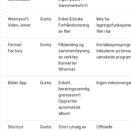
Vannmerkefritt
Weenysoft
Gratis
Enkel å bruke
Ikke ha
Video Joiner
Forhåndsvisning
lagringsfunksjone
av filer
filer i kø
Format
Gratis
Filblanding og
Installasjonspro
Factory
sammenføyning
inkluderer potensi
av verktøy
uønskede progra
Konverter
filformat
Bilder App
Gratis
Enkelt,
Ingen videooverga
berøringsvennlig
grensesnitt
Oppretter
automatisk
album
Shotcut
Gratis
Stort utvalg av
Offisielle