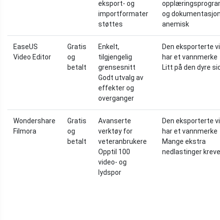
eksport- og
opplæringsprogr
importformater
og dokumentasjon e
støttes
anemisk
EaseUS
Gratis
Enkelt,
Den eksporterte v
Video Editor
og
tilgjengelig
har et vannmerke
betalt
grensesnitt
Litt på den dyre s
Godt utvalg av
effekter og
overganger
Wondershare
Gratis
Avanserte
Den eksporterte v
Filmora
og
verktøy for
har et vannmerke
betalt
veteranbrukere
Mange ekstra
Opptil 100
nedlastinger krev
video- og
lydspor