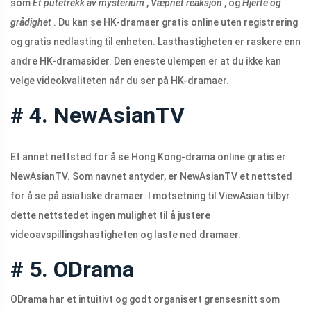
som
Et putetrekk av mysterium
,
Væpnet reaksjon
, og
Hjerte og
grådighet
. Du kan se HK-dramaer gratis online uten registrering
og gratis nedlasting til enheten. Lasthastigheten er raskere enn
andre HK-dramasider. Den eneste ulempen er at du ikke kan
velge videokvaliteten når du ser på HK-dramaer.
# 4. NewAsianTV
Et annet nettsted for å se Hong Kong-drama online gratis er
NewAsianTV. Som navnet antyder, er NewAsianTV et nettsted
for å se på asiatiske dramaer. I motsetning til ViewAsian tilbyr
dette nettstedet ingen mulighet til å justere
videoavspillingshastigheten og laste ned dramaer.
# 5. ODrama
ODrama har et intuitivt og godt organisert grensesnitt som