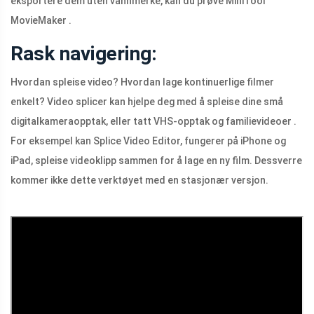
eksportere dem uten vannmerke, kan du prøve MiniTool
MovieMaker .
Rask navigering:
Hvordan spleise video? Hvordan lage kontinuerlige filmer
enkelt? Video splicer kan hjelpe deg med å spleise dine små
digitalkameraopptak, eller tatt VHS-opptak og familievideoer .
For eksempel kan Splice Video Editor, fungerer på iPhone og
iPad, spleise videoklipp sammen for å lage en ny film. Dessverre
kommer ikke dette verktøyet med en stasjonær versjon.