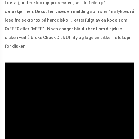
I detalj, under kloningsprosessen, ser du feilen på
dataskjermen. Dessuten vises en melding som sier 'mislyktes i å
lese fra sektor xx på harddisk x...', etterfulgt av en kode som
0xFFF0 eller 0xFFF1. Noen ganger blir du bedt om å sjekke
disken ved å bruke Check Disk Utility og lage en sikkerhetskopi
for disken.