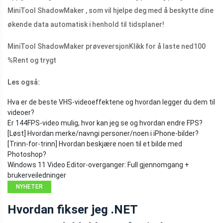
MiniTool ShadowMaker , som vil hjelpe deg med å beskytte dine
økende data automatisk i henhold til tidsplaner!
MiniTool ShadowMaker prøveversjon
Klikk for å laste ned
100
%
Rent og trygt
Les også:
Hva er de beste VHS-videoeffektene og hvordan legger du dem til
videoer?
Er 144FPS-video mulig, hvor kan jeg se og hvordan endre FPS?
[Løst] Hvordan merke/navngi personer/noen i iPhone-bilder?
[Trinn-for-trinn] Hvordan beskjære noen til et bilde med
Photoshop?
Windows 11 Video Editor-overganger: Full gjennomgang +
brukerveiledninger
NYHETER
Hvordan fikser jeg .NET