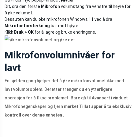
Gå til den nye popup-vinduet
Nivåer
Dit, dra den første
Mikrofon
volumstang fra venstre til høyre for
å øke volumet.
Dessuten kan du øke mikrofonen Windows 11 ved å dra
Mikrofonforsterkning
bar mot høyre.
Klikk
Bruk > OK
for å lagre og bruke endringene.
Mikrofonvolumnivåer for
lavt
En sjelden gang hjelper det å øke mikrofonvolumet ikke med
lavt volumproblem. Deretter trenger du en ytterligere
operasjon for å fikse problemet. Bare gå til
Avansert
i vinduet
Mikrofonegenskaper og fjern merket
Tillat apper å ta eksklusiv
kontroll over denne enheten
.