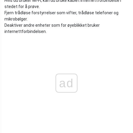
Hvis du bruker Wi-Fi, kan du bruke kablet internettforbindelse i
stedet for å prøve.
Fjern trådløse forstyrrelser som vifter, trådløse telefoner og
mikrobølger.
Deaktiver andre enheter som for øyeblikket bruker
internettforbindelsen.
ad