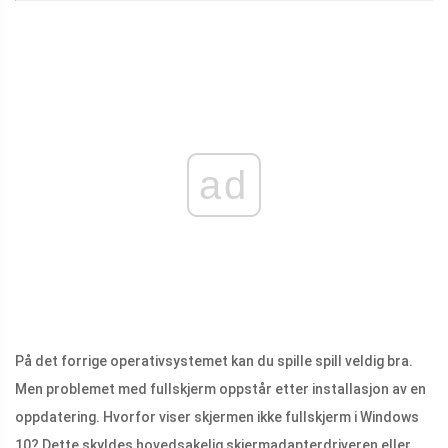
ad
På det forrige operativsystemet kan du spille spill veldig bra.
Men problemet med fullskjerm oppstår etter installasjon av en
oppdatering. Hvorfor viser skjermen ikke fullskjerm i Windows
10? Dette skyldes hovedsakelig skjermadapterdriveren eller