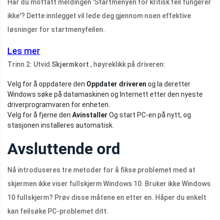
Har du mottatt meldingen 'Startmenyen for kritisk feil fungerer
ikke'? Dette innlegget vil lede deg gjennom noen effektive
løsninger for startmenyfeilen.
Les mer
Trinn 2: Utvid
Skjermkort
, høyreklikk på driveren:
Velg for å oppdatere den
Oppdater driveren
og la deretter
Windows søke på datamaskinen og Internett etter den nyeste
driverprogramvaren for enheten.
Velg for å fjerne den
Avinstaller
Og start PC-en på nytt, og
stasjonen installeres automatisk.
Avsluttende ord
Nå introduseres tre metoder for å fikse problemet med at
skjermen ikke viser fullskjerm Windows 10. Bruker ikke Windows
10 fullskjerm? Prøv disse måtene en etter en. Håper du enkelt
kan feilsøke PC-problemet ditt.