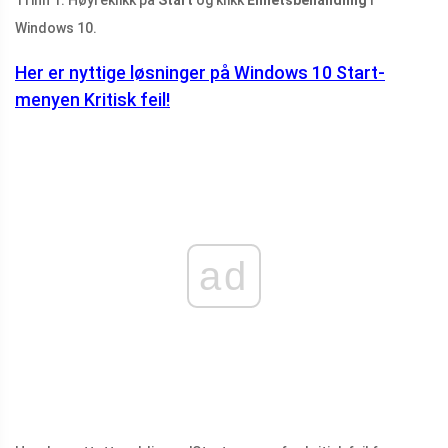
Trinn 1: Høyreklikk på
Start
og klikk
Enhetsbehandling
i
Windows 10.
Her er nyttige løsninger på Windows 10 Start-
menyen Kritisk feil!
ad