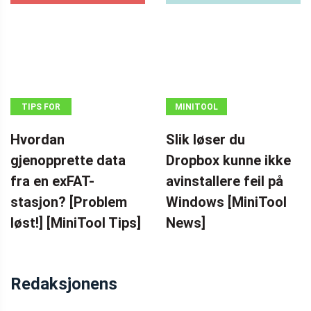
TIPS FOR
MINITOOL
DATAGJENOPPRETTING
NEWS CENTER
Hvordan
Slik løser du
gjenopprette data
Dropbox kunne ikke
fra en exFAT-
avinstallere feil på
stasjon? [Problem
Windows [MiniTool
løst!] [MiniTool Tips]
News]
Redaksjonens