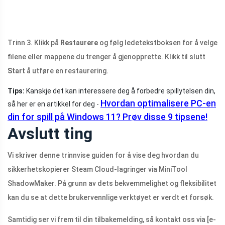
Trinn 3. Klikk på
Restaurere
og følg ledetekstboksen for å velge
filene eller mappene du trenger å gjenopprette. Klikk til slutt
Start
å utføre en restaurering.
Tips:
Kanskje det kan interessere deg å forbedre spillytelsen din,
Hvordan optimalisere PC-en
så her er en artikkel for deg -
din for spill på Windows 11? Prøv disse 9 tipsene!
Avslutt ting
Vi skriver denne trinnvise guiden for å vise deg hvordan du
sikkerhetskopierer Steam Cloud-lagringer via MiniTool
ShadowMaker. På grunn av dets bekvemmelighet og fleksibilitet
kan du se at dette brukervennlige verktøyet er verdt et forsøk.
Samtidig ser vi frem til din tilbakemelding, så kontakt oss via
[e-