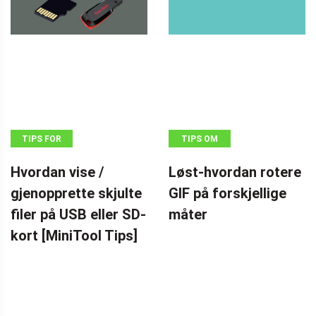
TIPS FOR
TIPS OM
GJENOPPRETTING
FILMSKAPERE
Hvordan vise /
Løst-hvordan rotere
AV DATA
gjenopprette skjulte
GIF på forskjellige
filer på USB eller SD-
måter
kort [MiniTool Tips]