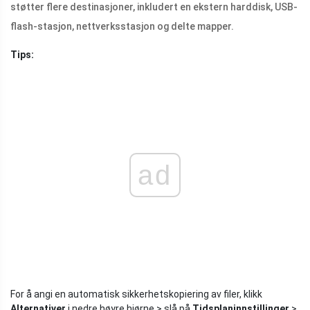
støtter flere destinasjoner, inkludert en ekstern harddisk, USB-
flash-stasjon, nettverksstasjon og delte mapper.
Tips:
ad
For å angi en automatisk sikkerhetskopiering av filer, klikk
Alternativer
i nedre høyre hjørne > slå på
Tidsplaninnstillinger
>