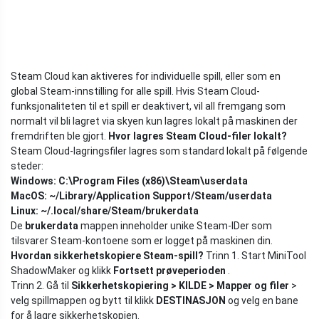
Steam Cloud kan aktiveres for individuelle spill, eller som en
global Steam-innstilling for alle spill. Hvis Steam Cloud-
funksjonaliteten til et spill er deaktivert, vil all fremgang som
normalt vil bli lagret via skyen kun lagres lokalt på maskinen der
fremdriften ble gjort.
Hvor lagres Steam Cloud-filer lokalt?
Steam Cloud-lagringsfiler lagres som standard lokalt på følgende
steder:
Windows: C:\Program Files (x86)\Steam\userdata
MacOS: ~/Library/Application Support/Steam/userdata
Linux: ~/.local/share/Steam/brukerdata
De
brukerdata
mappen inneholder unike Steam-IDer som
tilsvarer Steam-kontoene som er logget på maskinen din.
Hvordan sikkerhetskopiere Steam-spill?
Trinn 1. Start MiniTool
ShadowMaker og klikk
Fortsett prøveperioden
.
Trinn 2. Gå til
Sikkerhetskopiering > KILDE > Mapper og filer
>
velg spillmappen og bytt til klikk
DESTINASJON
og velg en bane
for å lagre sikkerhetskopien.