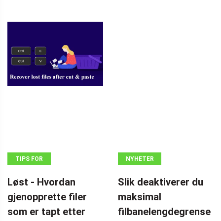
TIPS FOR
NYHETER
GJENOPPRETTING
Løst - Hvordan
Slik deaktiverer du
AV DATA
gjenopprette filer
maksimal
som er tapt etter
filbanelengdegrense