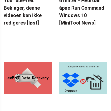
YouTube-feil:
6 måter - Hvordan
Beklager, denne
åpne Run Command
videoen kan ikke
Windows 10
redigeres [løst]
[MiniTool News]