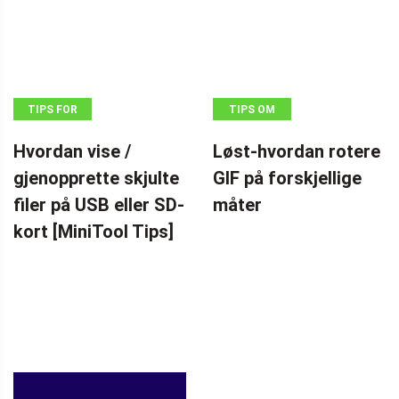
TIPS FOR
TIPS OM
GJENOPPRETTING
FILMSKAPERE
Hvordan vise /
Løst-hvordan rotere
AV DATA
gjenopprette skjulte
GIF på forskjellige
filer på USB eller SD-
måter
kort [MiniTool Tips]