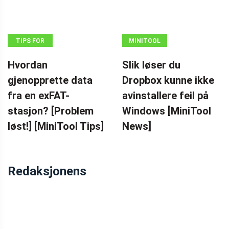
TIPS FOR
MINITOOL
DATAGJENOPPRETTING
NEWS CENTER
Hvordan
Slik løser du
gjenopprette data
Dropbox kunne ikke
fra en exFAT-
avinstallere feil på
stasjon? [Problem
Windows [MiniTool
løst!] [MiniTool Tips]
News]
Redaksjonens