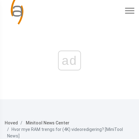
ad
Hoved
Minitool News Center
Hvor mye RAM trengs for (4K) videoredigering? [MiniTool
News]