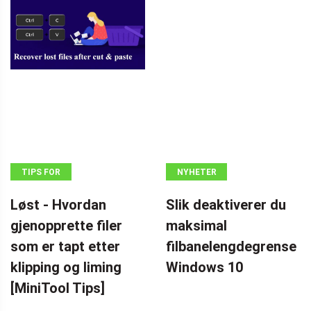
TIPS FOR
NYHETER
GJENOPPRETTING
Løst - Hvordan
Slik deaktiverer du
AV DATA
gjenopprette filer
maksimal
som er tapt etter
filbanelengdegrense
klipping og liming
Windows 10
[MiniTool Tips]