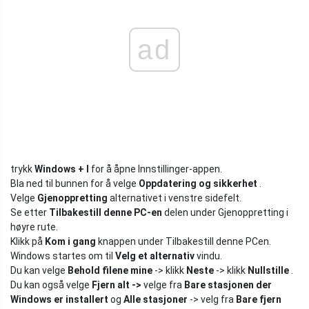
ad
trykk
Windows + I
for å åpne Innstillinger-appen.
Bla ned til bunnen for å velge
Oppdatering og sikkerhet
.
Velge
Gjenoppretting
alternativet i venstre sidefelt.
Se etter
Tilbakestill denne PC-en
delen under Gjenoppretting i
høyre rute.
Klikk på
Kom i gang
knappen under Tilbakestill denne PCen.
Windows startes om til
Velg et alternativ
vindu.
Du kan velge
Behold filene mine
-> klikk
Neste
-> klikk
Nullstille
.
Du kan også velge
Fjern alt
->
velge fra
Bare stasjonen der
Windows er installert
og
Alle stasjoner
-> velg fra
Bare fjern