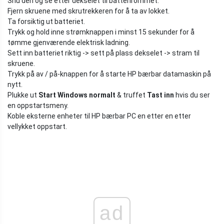
Snu den og se etter dekselet til batterirommet.
Fjern skruene med skrutrekkeren for å ta av lokket.
Ta forsiktig ut batteriet.
Trykk og hold inne strømknappen i minst 15 sekunder for å
tømme gjenværende elektrisk ladning.
Sett inn batteriet riktig -> sett på plass dekselet -> stram til
skruene.
Trykk på av / på-knappen for å starte HP bærbar datamaskin på
nytt.
Plukke ut
Start Windows normalt
& truffet
Tast inn
hvis du ser
en oppstartsmeny.
Koble eksterne enheter til HP bærbar PC en etter en etter
vellykket oppstart.
ad